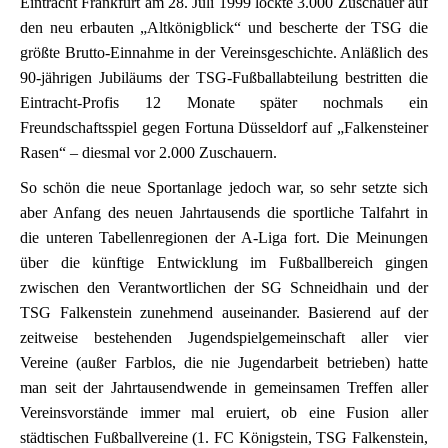
Eintracht Frankfurt am 28. Juli 1999 lockte 3.000 Zuschauer auf
den neu erbauten „Altkönigblick“ und bescherte der TSG die
größte Brutto-Einnahme in der Vereinsgeschichte. Anläßlich des
90-jährigen Jubiläums der TSG-Fußballabteilung bestritten die
Eintracht-Profis 12 Monate später nochmals ein
Freundschaftsspiel gegen Fortuna Düsseldorf auf „Falkensteiner
Rasen“ – diesmal vor 2.000 Zuschauern.
So schön die neue Sportanlage jedoch war, so sehr setzte sich
aber Anfang des neuen Jahrtausends die sportliche Talfahrt in
die unteren Tabellenregionen der A-Liga fort. Die Meinungen
über die künftige Entwicklung im Fußballbereich gingen
zwischen den Verantwortlichen der SG Schneidhain und der
TSG Falkenstein zunehmend auseinander. Basierend auf der
zeitweise bestehenden Jugendspielgemeinschaft aller vier
Vereine (außer Farblos, die nie Jugendarbeit betrieben) hatte
man seit der Jahrtausendwende in gemeinsamen Treffen aller
Vereinsvorstände immer mal eruiert, ob eine Fusion aller
städtischen Fußballvereine (1. FC Königstein, TSG Falkenstein,