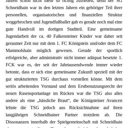
Jahren schon nicht mehr so richtig zufrieden, denn der SG
Schneidhain war in den letzten Jahren ein gehöriger Teil ihrer
personellen, organisatorischen und finanziellen Struktur
weggebrochen und Jugendfußballer gab es gerade noch mal eine
gute Handvoll im dortigen Stadtteil. Eine gemeinsame
Jugendarbeit der ca. 40 Falkensteiner Kinder war daher seit
geraumer Zeit nur mit dem 1. FC Königstein und/oder dem FC
Mammolshain möglich gewesen. Gerade der sportlich
erfolgreiche, aber administrativ nicht immer adäquat besetzte 1.
FCK war es, der seit der Jahrtausendwende immer wieder
betonte, dass er sich eine gemeinsame Zukunft speziell mit der
gut strukturierten TSG durchaus vorstellen könne. Mit dem
seriös arbeitenden Vorstand und dem Erstbenutzungsrecht der
neuen Rasensportanlage im Rücken war die TSG also alles
andere als eine „hässliche Braut“, die Königsteiner Avancen
lehnte die TSG jedoch aus Rücksichtnahme auf ihren
langjährigen Schneidhainer Partner trotzdem ab. Die
Dissonanzen innerhalb der Spielgemeinschaft mit Schneidhain