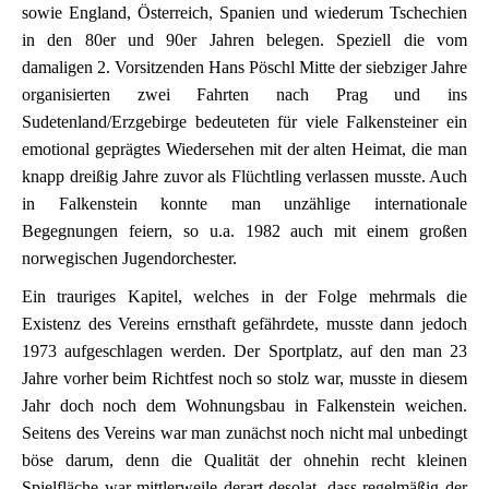
sowie England, Österreich, Spanien und wiederum Tschechien
in den 80er und 90er Jahren belegen. Speziell die vom
damaligen 2. Vorsitzenden Hans Pöschl Mitte der siebziger Jahre
organisierten zwei Fahrten nach Prag und ins
Sudetenland/Erzgebirge bedeuteten für viele Falkensteiner ein
emotional geprägtes Wiedersehen mit der alten Heimat, die man
knapp dreißig Jahre zuvor als Flüchtling verlassen musste. Auch
in Falkenstein konnte man unzählige internationale
Begegnungen feiern, so u.a. 1982 auch mit einem großen
norwegischen Jugendorchester.
Ein trauriges Kapitel, welches in der Folge mehrmals die
Existenz des Vereins ernsthaft gefährdete, musste dann jedoch
1973 aufgeschlagen werden. Der Sportplatz, auf den man 23
Jahre vorher beim Richtfest noch so stolz war, musste in diesem
Jahr doch noch dem Wohnungsbau in Falkenstein weichen.
Seitens des Vereins war man zunächst noch nicht mal unbedingt
böse darum, denn die Qualität der ohnehin recht kleinen
Spielfläche war mittlerweile derart desolat, dass regelmäßig der