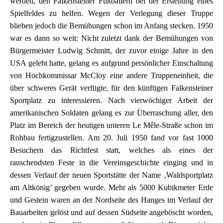
werden, den Falkensteiner Fußballern bei der Erstellung eines
Spielfeldes zu helfen. Wegen der Verlegung dieser Truppe
blieben jedoch die Bemühungen schon im Anfang stecken. 1950
war es dann so weit: Nicht zuletzt dank der Bemühungen von
Bürgermeister Ludwig Schmitt, der zuvor einige Jahre in den
USA gelebt hatte, gelang es aufgrund persönlicher Einschaltung
von Hochkommissar McCloy eine andere Truppeneinheit, die
über schweres Gerät verfügte, für den künftigen Falkensteiner
Sportplatz zu interessieren. Nach vierwöchiger Arbeit der
amerikanischen Soldaten gelang es zur Überraschung aller, den
Platz im Bereich der heutigen unteren Le Mêle-Straße schon im
Rohbau fertigzustellen. Am 20. Juli 1950 fand vor fast 1000
Besuchern das Richtfest statt, welches als eines der
rauschendsten Feste in die Vereinsgeschichte einging und in
dessen Verlauf der neuen Sportstätte der Name ‚Waldsportplatz
am Altkönig’ gegeben wurde. Mehr als 5000 Kubikmeter Erde
und Gestein waren an der Nordseite des Hanges im Verlauf der
Bauarbeiten gelöst und auf dessen Südseite angeböscht worden,