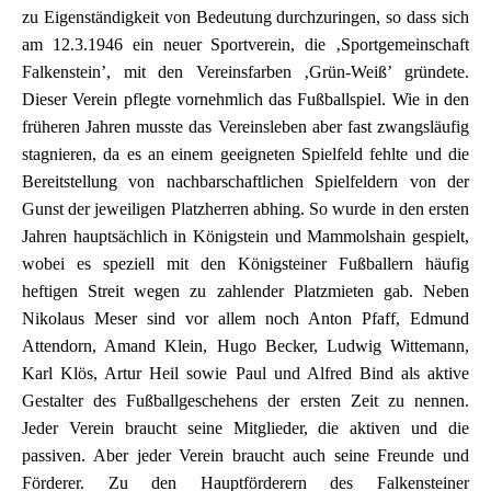
zu Eigenständigkeit von Bedeutung durchzuringen, so dass sich
am 12.3.1946 ein neuer Sportverein, die ‚Sportgemeinschaft
Falkenstein’, mit den Vereinsfarben ‚Grün-Weiß’ gründete.
Dieser Verein pflegte vornehmlich das Fußballspiel. Wie in den
früheren Jahren musste das Vereinsleben aber fast zwangsläufig
stagnieren, da es an einem geeigneten Spielfeld fehlte und die
Bereitstellung von nachbarschaftlichen Spielfeldern von der
Gunst der jeweiligen Platzherren abhing. So wurde in den ersten
Jahren hauptsächlich in Königstein und Mammolshain gespielt,
wobei es speziell mit den Königsteiner Fußballern häufig
heftigen Streit wegen zu zahlender Platzmieten gab. Neben
Nikolaus Meser sind vor allem noch Anton Pfaff, Edmund
Attendorn, Amand Klein, Hugo Becker, Ludwig Wittemann,
Karl Klös, Artur Heil sowie Paul und Alfred Bind als aktive
Gestalter des Fußballgeschehens der ersten Zeit zu nennen.
Jeder Verein braucht seine Mitglieder, die aktiven und die
passiven. Aber jeder Verein braucht auch seine Freunde und
Förderer. Zu den Hauptförderern des Falkensteiner