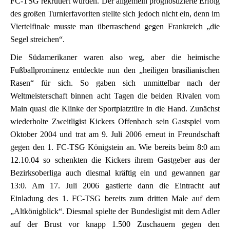
FC-TSG rekrutiert wurden. Der allgemein prognostizierte Erfolg
des großen Turnierfavoriten stellte sich jedoch nicht ein, denn im
Viertelfinale musste man überraschend gegen Frankreich „die
Segel streichen“.
Die Südamerikaner waren also weg, aber die heimische
Fußballprominenz entdeckte nun den „heiligen brasilianischen
Rasen“ für sich. So gaben sich unmittelbar nach der
Weltmeisterschaft binnen acht Tagen die beiden Rivalen vom
Main quasi die Klinke der Sportplatztüre in die Hand. Zunächst
wiederholte Zweitligist Kickers Offenbach sein Gastspiel vom
Oktober 2004 und trat am 9. Juli 2006 erneut in Freundschaft
gegen den 1. FC-TSG Königstein an. Wie bereits beim 8:0 am
12.10.04 so schenkten die Kickers ihrem Gastgeber aus der
Bezirksoberliga auch diesmal kräftig ein und gewannen gar
13:0. Am 17. Juli 2006 gastierte dann die Eintracht auf
Einladung des 1. FC-TSG bereits zum dritten Male auf dem
„Altkönigblick“. Diesmal spielte der Bundesligist mit dem Adler
auf der Brust vor knapp 1.500 Zuschauern gegen den