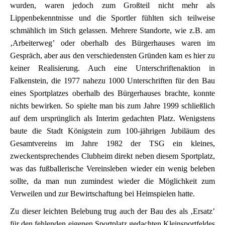
wurden, waren jedoch zum Großteil nicht mehr als
Lippenbekenntnisse und die Sportler fühlten sich teilweise
schmählich im Stich gelassen. Mehrere Standorte, wie z.B. am
‚Arbeiterweg’ oder oberhalb des Bürgerhauses waren im
Gespräch, aber aus den verschiedensten Gründen kam es hier zu
keiner Realisierung. Auch eine Unterschriftenaktion in
Falkenstein, die 1977 nahezu 1000 Unterschriften für den Bau
eines Sportplatzes oberhalb des Bürgerhauses brachte, konnte
nichts bewirken. So spielte man bis zum Jahre 1999 schließlich
auf dem ursprünglich als Interim gedachten Platz. Wenigstens
baute die Stadt Königstein zum 100-jährigen Jubiläum des
Gesamtvereins im Jahre 1982 der TSG ein kleines,
zweckentsprechendes Clubheim direkt neben diesem Sportplatz,
was das fußballerische Vereinsleben wieder ein wenig beleben
sollte, da man nun zumindest wieder die Möglichkeit zum
Verweilen und zur Bewirtschaftung bei Heimspielen hatte.
Zu dieser leichten Belebung trug auch der Bau des als ‚Ersatz’
für den fehlenden eigenen Sportplatz gedachten Kleinsportfeldes