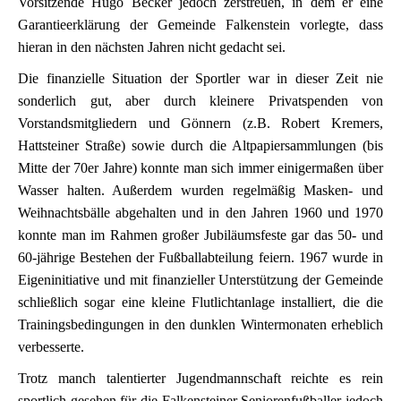
Vorsitzende Hugo Becker jedoch zerstreuen, in dem er eine
Garantieerklärung der Gemeinde Falkenstein vorlegte, dass
hieran in den nächsten Jahren nicht gedacht sei.
Die finanzielle Situation der Sportler war in dieser Zeit nie
sonderlich gut, aber durch kleinere Privatspenden von
Vorstandsmitgliedern und Gönnern (z.B. Robert Kremers,
Hattsteiner Straße) sowie durch die Altpapiersammlungen (bis
Mitte der 70er Jahre) konnte man sich immer einigermaßen über
Wasser halten. Außerdem wurden regelmäßig Masken- und
Weihnachtsbälle abgehalten und in den Jahren 1960 und 1970
konnte man im Rahmen großer Jubiläumsfeste gar das 50- und
60-jährige Bestehen der Fußballabteilung feiern. 1967 wurde in
Eigeninitiative und mit finanzieller Unterstützung der Gemeinde
schließlich sogar eine kleine Flutlichtanlage installiert, die die
Trainingsbedingungen in den dunklen Wintermonaten erheblich
verbesserte.
Trotz manch talentierter Jugendmannschaft reichte es rein
sportlich gesehen für die Falkensteiner Seniorenfußballer jedoch